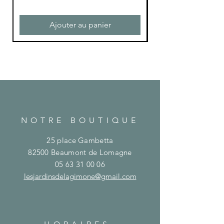
Ajouter au panier
NOTRE BOUTIQUE
25 place Gambetta
82500 Beaumont de Lomagne
05 63 31 00 06
lesjardinsdelagimone@gmail.com