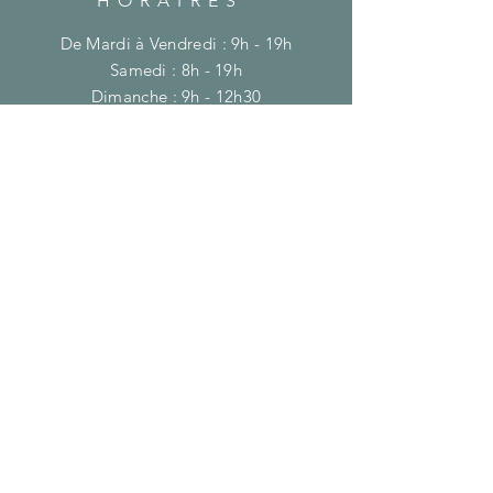
HORAIRES
De Mardi à Vendredi : 9h - 19h
​​Samedi : 8h - 19h
​Dimanche : 9h - 12h30
MENTIONS LÉGALES
Conditions générales de vente
Mentions légales
Politique des cookies
Politique de confidentialité
S'ABONNER
E-mail