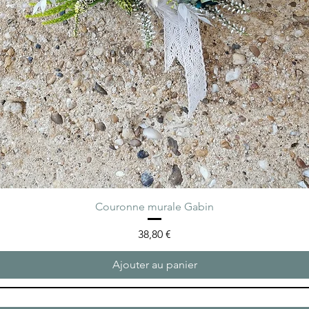
Couronne murale Gabin
Prix
38,80 €
Ajouter au panier