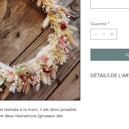
Quantité
*
Aj
DÉTAILS DE L'AR
Les fleurs qui compo
sont dites éternelles
susceptibles d’évolu
au maximum leur cou
 réalisée à la main, il est donc possible 
soleil, de la chaleur
tre deux réalisations (grosseur des 
Diamètre environ 20