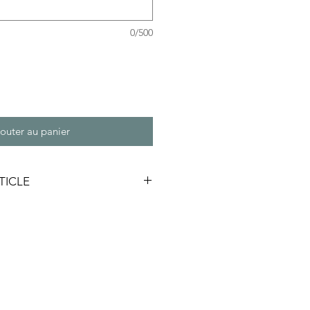
0/500
outer au panier
TICLE
sent cette couronne (cercle bois) 
, toutefois les couleurs sont 
er avec le temps. Pour conserver 
leur d’origine, préservez du 
 et de l’humidité.
 cm et 30 cm.